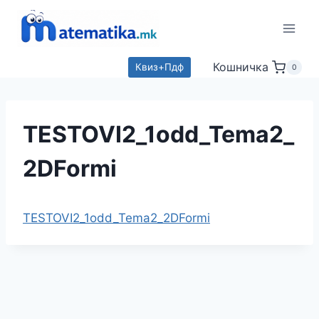
Skip
to
content
Кошничка
Квиз+Пдф
0
TESTOVI2_1odd_Tema2_
2DFormi
TESTOVI2_1odd_Tema2_2DFormi