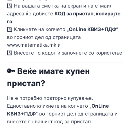
3️⃣ На вашата сметка на екран и на е-маил
адреса ќе добиете
КОД за пристап, копирајте
го
4️⃣ Кликнете на копчето
„OnLine КВИЗ+ПДФ“
во горниот дел од страницата
www.matematika.mk и
5️⃣ Внесете го кодот и започнете со користење
🔑 Веќе имате купен
пристап?
Не е потребно повторно купување.
Едноставно кликнете на копчето
„OnLine
КВИЗ+ПДФ“
во горниот дел од страницата и
внесете го вашиот код за пристап.