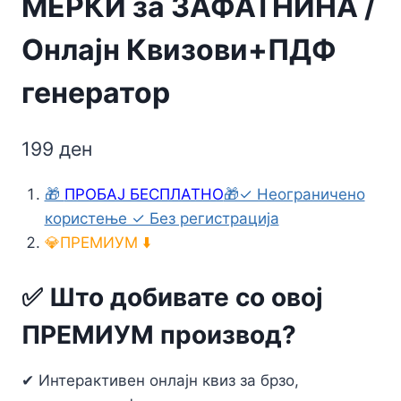
МЕРКИ за ЗАФАТНИНА /
Онлајн Квизови+ПДФ
генератор
199
ден
🎁
ПРОБАЈ БЕСПЛАТНО
🎁✓ Неограничено
користење ✓ Без регистрација
💎ПРЕМИУМ ⬇️
✅ Што добивате со овој
ПРЕМИУМ производ?
✔ Интерактивен онлајн квиз за брзо,