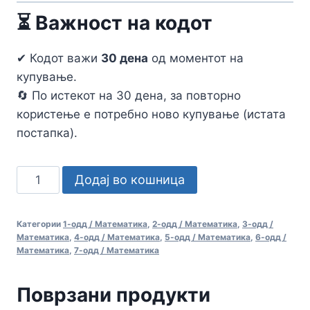
⏳ Важност на кодот
✔ Кодот важи
30 дена
од моментот на
купување.
🔄 По истекот на 30 дена, за повторно
користење е потребно ново купување (истата
постапка).
Апликација
Додај во кошница
за
Онлајн
Категории
1-одд / Математика
,
2-одд / Математика
,
3-одд /
МЕРКИ
Математика
,
4-одд / Математика
,
5-одд / Математика
,
6-одд /
за
Математика
,
7-одд / Математика
ЗАФАТНИНА
/
Поврзани продукти
Онлајн