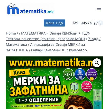
Skip
to
content
Кошничка
Квиз+Пдф
0
Home
/
/
МАТЕМАТИКА - Онлајн КВИЗови + ПДФ
Тестови-генератор (по теми, програма МОН)
/
7-одд /
Математика
/
Апликација за Онлајн МЕРКИ за
ЗАФАТНИНА / Онлајн Квизови+ПДФ генератор