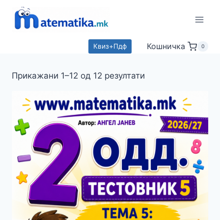
Skip
to
content
Кошничка
Квиз+Пдф
0
Прикажани 1–12 од 12 резултати