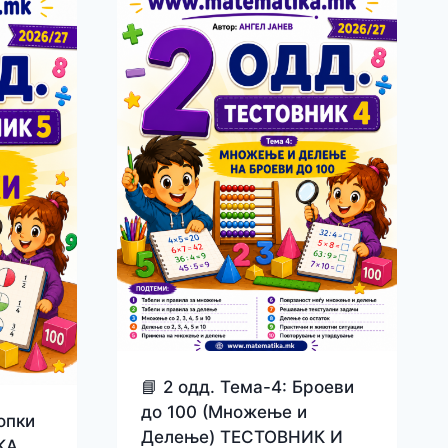
📘 2 одд. Тема-4: Броеви
до 100 (Множење и
опки
Делење) ТЕСТОВНИК И
КА