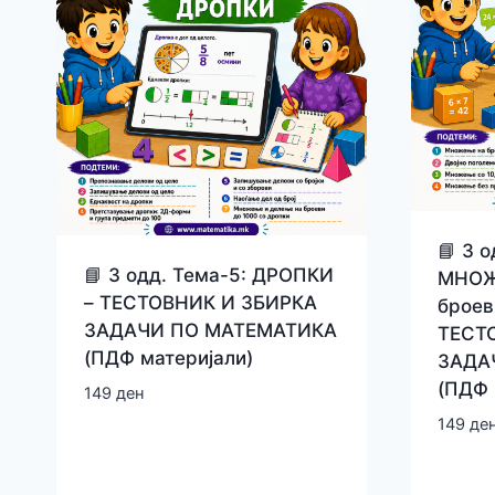
📘 3 о
📘 3 одд. Тема-5: ДРОПКИ
МНОЖ
– ТЕСТОВНИК И ЗБИРКА
броев
ЗАДАЧИ ПО МАТЕМАТИКА
ТЕСТ
(ПДФ материјали)
ЗАДА
(ПДФ 
149
ден
149
де