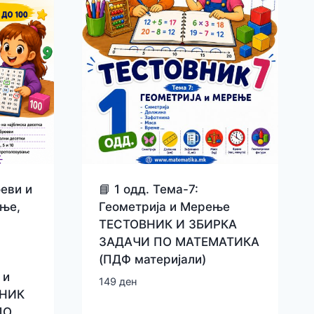
оеви и
📘 1 одд. Тема-7:
ање,
Геометрија и Мерење
ТЕСТОВНИК И ЗБИРКА
ЗАДАЧИ ПО МАТЕМАТИКА
(ПДФ материјали)
 и
149
ден
ВНИК
ПО