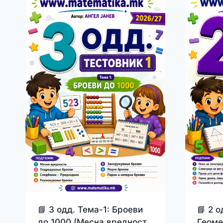
📘 3 одд. Тема-1: Броеви
📘 2 о
до 1000 (Месна вредност,
Геоме