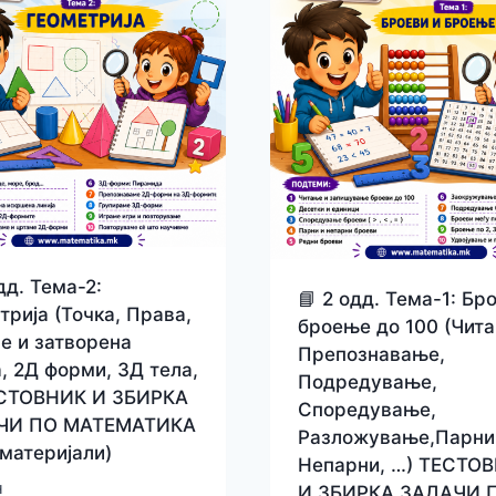
дд. Тема-2:
📘 2 одд. Тема-1: Бр
трија (Точка, Права,
броење до 100 (Чит
е и затворена
Препознавање,
а, 2Д форми, 3Д тела,
Подредување,
ЕСТОВНИК И ЗБИРКА
Споредување,
ЧИ ПО МАТЕМАТИКА
Разложување,Парни
материјали)
Непарни, …) ТЕСТО
н
И ЗБИРКА ЗАДАЧИ 