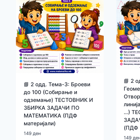
📘 2 о
📘 2 одд. Тема-3: Броеви
Геоме
до 100 (Собирање и
Отвор
одземање) ТЕСТОВНИК И
линиј
ЗБИРКА ЗАДАЧИ ПО
…) Т
МАТЕМАТИКА (ПДФ
ЗАДА
материјали)
(ПДФ 
149
ден
149
де