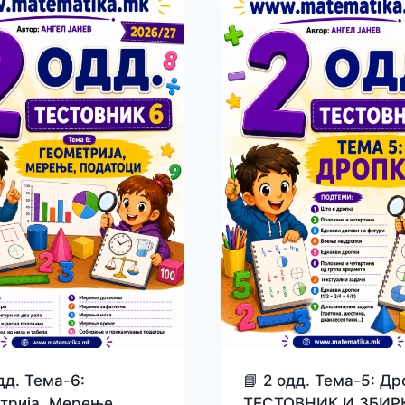
📘 2 одд. Тема-5: Др
дд. Тема-6:
ТЕСТОВНИК И ЗБИР
трија, Мерење,