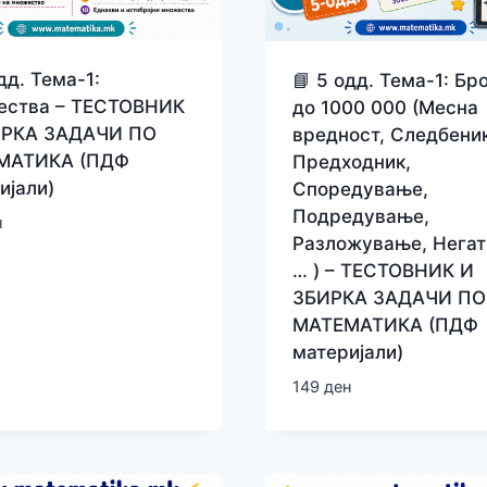
дд. Тема-1:
📘 5 одд. Тема-1: Бр
ества – ТЕСТОВНИК
до 1000 000 (Месна
ИРКА ЗАДАЧИ ПО
вредност, Следбени
МАТИКА (ПДФ
Предходник,
ијали)
Споредување,
Подредување,
н
Разложување, Негат
… ) – ТЕСТОВНИК И
ЗБИРКА ЗАДАЧИ ПО
МАТЕМАТИКА (ПДФ
материјали)
149
ден