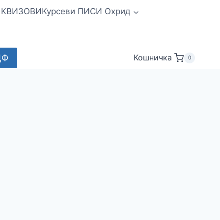
и КВИЗОВИ
Курсеви ПИСИ Охрид
ДФ
Кошничка
0