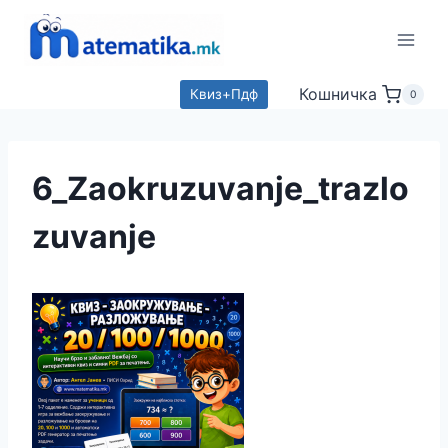
Skip
to
content
Кошничка
Квиз+Пдф
0
6_Zaokruzuvanje_trazlo
zuvanje