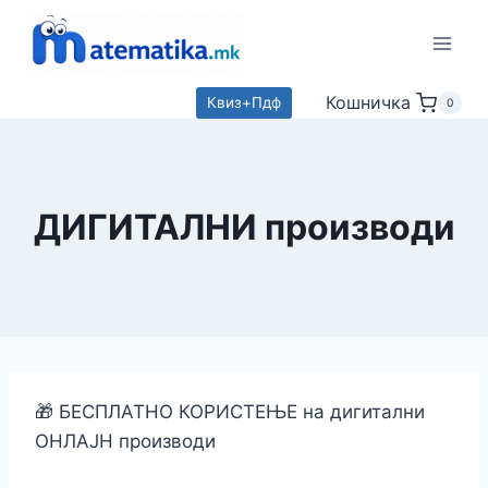
Skip
to
content
Кошничка
Квиз+Пдф
0
ДИГИТАЛНИ производи
🎁 БЕСПЛАТНО КОРИСТЕЊЕ на дигитални
ОНЛАЈН производи