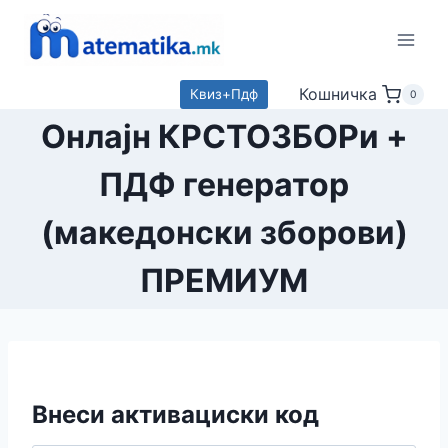
Skip
to
content
Кошничка
Квиз+Пдф
0
Онлајн КРСТОЗБОРи +
ПДФ генератор
(македонски зборови)
ПРЕМИУМ
Внеси активациски код