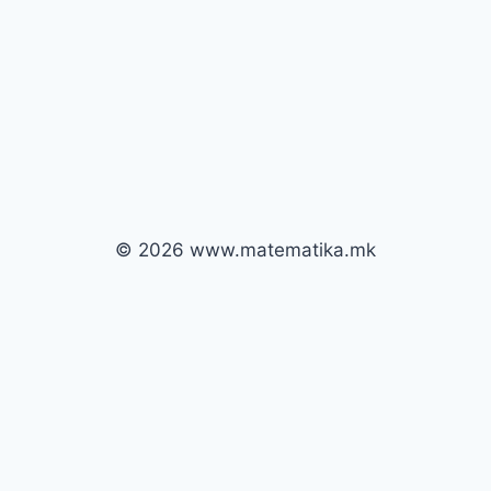
© 2026 www.matematika.mk
Почни
Кодот се внесува само еднаш.
Го изгубивте кодот?