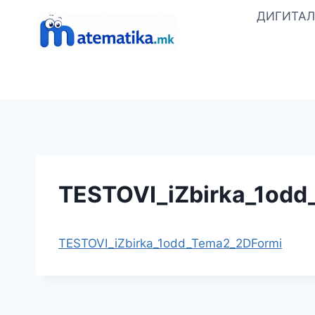
Skip
ДИГИТАЛ
to
content
TESTOVI_iZbirka_1odd
TESTOVI_iZbirka_1odd_Tema2_2DFormi