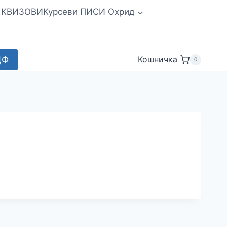
и КВИЗОВИ
Курсеви ПИСИ Охрид
ДФ
Кошничка
0