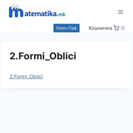
Skip
to
content
Кошничка
Квиз+Пдф
0
2.Formi_Oblici
2.Formi_Oblici