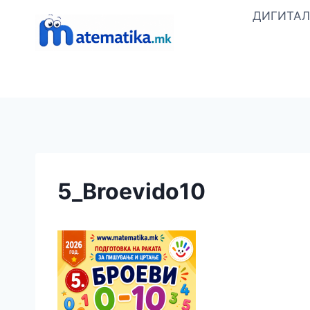
Skip
ДИГИТАЛ
to
content
5_Broevido10