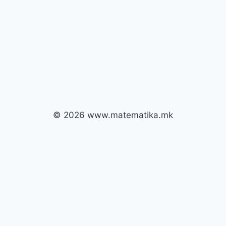
© 2026 www.matematika.mk
Почни
Кодот се внесува само еднаш.
Го изгубивте кодот?