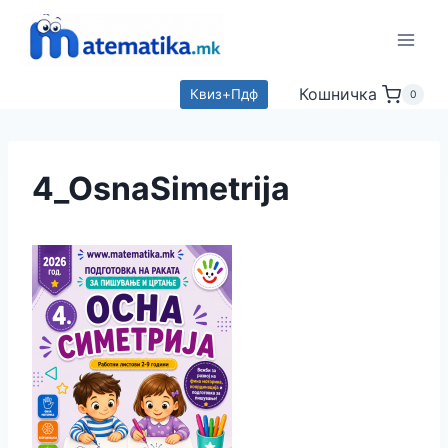
Skip
to
content
Кошничка
Квиз+Пдф
0
4_OsnaSimetrija